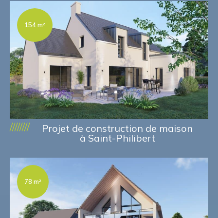
154 m²
////////
Projet de construction de maison
à Saint-Philibert
78 m²