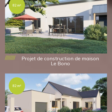
82 m²
////////
Projet de construction de maison
Le Bono
82 m²