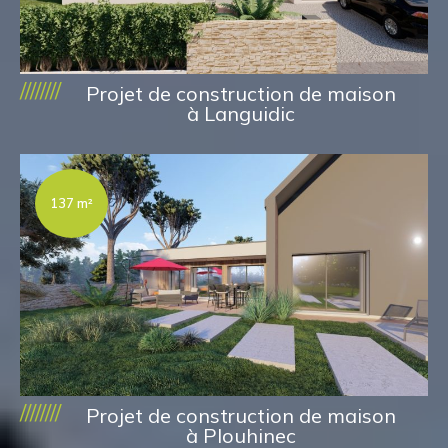
////////
Projet de construction de maison
à Languidic
137 m²
////////
Projet de construction de maison
à Plouhinec