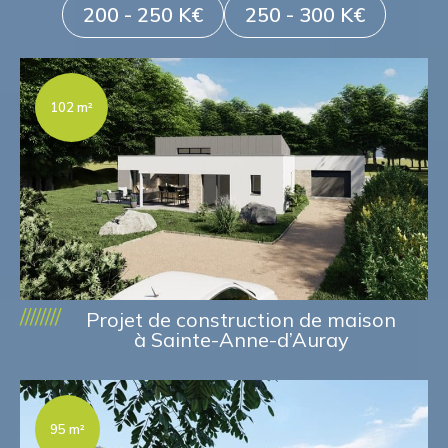
200 - 250 K€
250 - 300 K€
102 m²
////////
Projet de construction de maison
à Sainte-Anne-d’Auray
95 m²