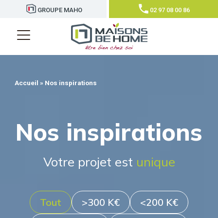
GROUPE MAHO
02 97 08 00 86
Accueil
»
Nos inspirations
Nos inspirations
Votre projet est
unique
Tout
>300 K€
<200 K€