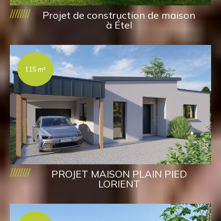
////////
Projet de construction de maison
à Étel
115 m²
////////
PROJET MAISON PLAIN PIED
LORIENT