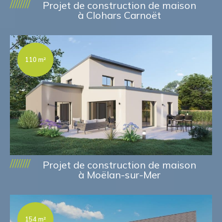
////////
Projet de construction de maison
à Clohars Carnoët
110 m²
////////
Projet de construction de maison
à Moëlan-sur-Mer
154 m²