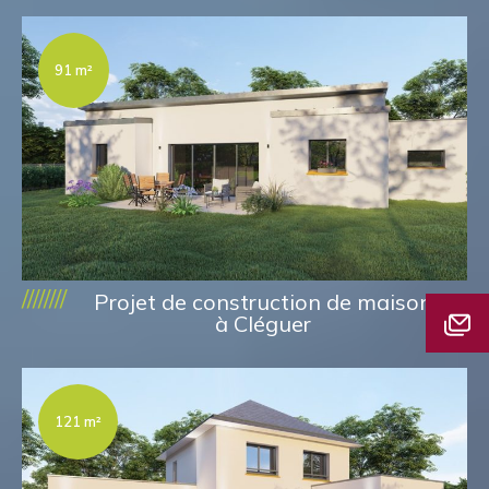
91 m²
////////
Projet de construction de maison
à Cléguer
121 m²