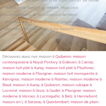
santé, de votre bien-être et de votre confort. Be Home
réalise votre maison sur mesure. Nous vous
accompagnons de la conception de plans
personnalisés à la construction, pour un projet
répondant en tous points à vos besoins.
Découvrez aussi nos maison à
Quiberon
,
maison
contemporaine à Noyal Pontivy
,
à Erdeven
,
à Carnac
,
maison toit plat à Auray
,
maison toit plat à Plouhinec
,
maison moderne à Pluvigner
,
maison toit monopente à
Kervignac
,
maison moderne à Riantec
,
maison moderne à
Baud
,
maison à Auray
,
à Quiberon
,
maison cubique à
Locminé
,
maison à Groix
,
à Guidel
,
à Pluvigner
,
maison
moderne à Vannes
,
à Locmiquélic
,
à Belz
,
à Hennebont
,
maison en L à Sarzeau
,
à Questembert
,
maison de plain-