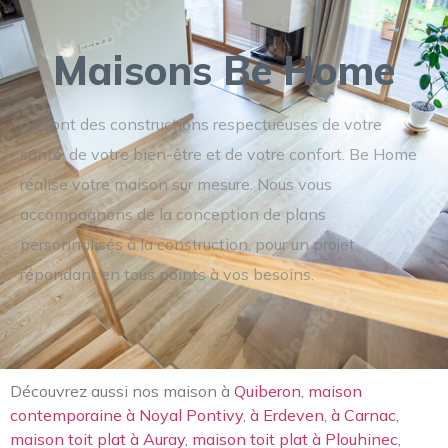
Maisons Be Home
Ce sont des constructions respectueuses de votre
santé, de votre bien-être et de votre confort. Be Home
réalise votre maison sur mesure. Nous vous
accompagnons de la conception de plans
personnalisés à la construction, pour un projet
répondant en tous points à vos besoins.
Découvrez aussi nos maison à
Quiberon
,
maison
contemporaine à Noyal Pontivy
,
à Erdeven
,
à Carnac
,
maison toit plat à Auray
,
maison toit plat à Plouhinec
,