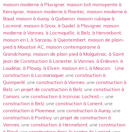
maison moderne à Pluvigner
,
maison toit monopente à
Kervignac
,
maison moderne à Riantec
,
maison moderne à
Baud
,
maison à Auray
,
à Quiberon
,
maison cubique à
Locminé
,
maison à Groix
,
à Guidel
,
à Pluvigner
,
maison
moderne à Vannes
,
à Locmiquélic
,
à Belz
,
à Hennebont
,
maison en L à Sarzeau
,
à Questembert
,
maison de plain-
pied à Moustoir AC
,
maison contemporaine à
Grandchamp
,
maison de plain pied à Malguénac
,
à Saint
Jean de Construction à Lanester
,
à Vannes
,
à Erdeven
,
à
Loudéac
,
à Plouay
,
à Elven
,
maison en L à Meucon
Une
construction à Locmariaquer
, une
construction à
Quimperlé
, une
construction à Vannes
, une
construction à
Belz
, un
projet de construction à Belz
, une
construction à
Camors
, une
construction à Inzinzac Lochrist,-
-, une
construction à Belz
, une
construction à Lorient
, une
construction à Ploemeur
, une
construction à Auray
, une
construction à Pontivy
, un
projet de construction à
Vannes
, une
construction à Hennebont
, une
construction
à Baud
, une
construction dans le centre de Lorient
, une