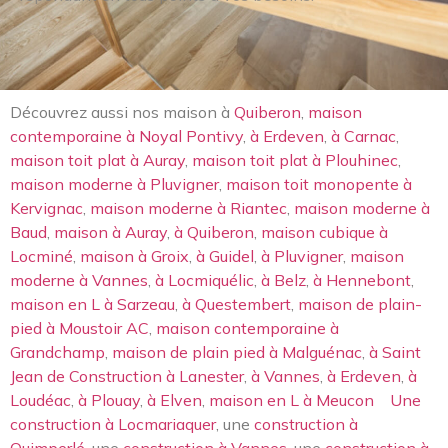
Découvrez aussi nos maison à
Quiberon
,
maison
contemporaine à Noyal Pontivy
,
à Erdeven
,
à Carnac
,
maison toit plat à Auray
,
maison toit plat à Plouhinec
,
maison moderne à Pluvigner
,
maison toit monopente à
Kervignac
,
maison moderne à Riantec
,
maison moderne à
Baud
,
maison à Auray
,
à Quiberon
,
maison cubique à
Locminé
,
maison à Groix
,
à Guidel
,
à Pluvigner
,
maison
moderne à Vannes
,
à Locmiquélic
,
à Belz
,
à Hennebont
,
maison en L à Sarzeau
,
à Questembert
,
maison de plain-
pied à Moustoir AC
,
maison contemporaine à
Grandchamp
,
maison de plain pied à Malguénac
,
à Saint
Jean de Construction à Lanester
,
à Vannes
,
à Erdeven
,
à
Loudéac
,
à Plouay
,
à Elven
,
maison en L à Meucon
Une
construction à Locmariaquer
, une
construction à
Quimperlé
, une
construction à Vannes
, une
construction à