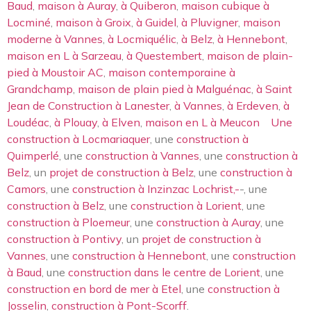
Baud
,
maison à Auray
,
à Quiberon
,
maison cubique à
Locminé
,
maison à Groix
,
à Guidel
,
à Pluvigner
,
maison
moderne à Vannes
,
à Locmiquélic
,
à Belz
,
à Hennebont
,
maison en L à Sarzeau
,
à Questembert
,
maison de plain-
pied à Moustoir AC
,
maison contemporaine à
Grandchamp
,
maison de plain pied à Malguénac
,
à Saint
Jean de Construction à Lanester
,
à Vannes
,
à Erdeven
,
à
Loudéac
,
à Plouay
,
à Elven
,
maison en L à Meucon
Une
construction à Locmariaquer
, une
construction à
Quimperlé
, une
construction à Vannes
, une
construction à
Belz
, un
projet de construction à Belz
, une
construction à
Camors
, une
construction à Inzinzac Lochrist,-
-, une
construction à Belz
, une
construction à Lorient
, une
construction à Ploemeur
, une
construction à Auray
, une
construction à Pontivy
, un
projet de construction à
Vannes
, une
construction à Hennebont
, une
construction
à Baud
, une
construction dans le centre de Lorient
, une
construction en bord de mer à Etel
, une
construction à
Josselin
,
construction à Pont-Scorff
.