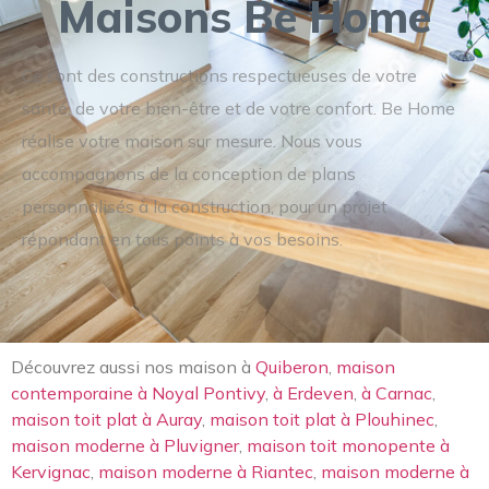
Maisons Be Home
Ce sont des constructions respectueuses de votre
santé, de votre bien-être et de votre confort. Be Home
réalise votre maison sur mesure. Nous vous
accompagnons de la conception de plans
personnalisés à la construction, pour un projet
répondant en tous points à vos besoins.
Découvrez aussi nos maison à
Quiberon
,
maison
contemporaine à Noyal Pontivy
,
à Erdeven
,
à Carnac
,
maison toit plat à Auray
,
maison toit plat à Plouhinec
,
maison moderne à Pluvigner
,
maison toit monopente à
Kervignac
,
maison moderne à Riantec
,
maison moderne à