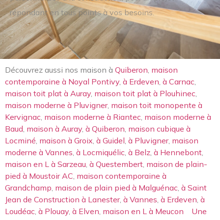
répondant en tous points à vos besoins.
Découvrez aussi nos maison à
Quiberon
,
maison
contemporaine à Noyal Pontivy
,
à Erdeven
,
à Carnac
,
maison toit plat à Auray
,
maison toit plat à Plouhinec
,
maison moderne à Pluvigner
,
maison toit monopente à
Kervignac
,
maison moderne à Riantec
,
maison moderne à
Baud
,
maison à Auray
,
à Quiberon
,
maison cubique à
Locminé
,
maison à Groix
,
à Guidel
,
à Pluvigner
,
maison
moderne à Vannes
,
à Locmiquélic
,
à Belz
,
à Hennebont
,
maison en L à Sarzeau
,
à Questembert
,
maison de plain-
pied à Moustoir AC
,
maison contemporaine à
Grandchamp
,
maison de plain pied à Malguénac
,
à Saint
Jean de Construction à Lanester
,
à Vannes
,
à Erdeven
,
à
Loudéac
,
à Plouay
,
à Elven
,
maison en L à Meucon
Une