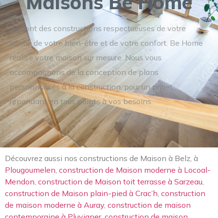
Maisons Be Home
Ce sont des constructions respectueuses de votre
santé, de votre bien-être et de votre confort. Be Home
réalise votre maison sur mesure. Nous vous
accompagnons de la conception de plans
personnalisés à la construction, pour un projet
répondant en tous points à vos besoins.
Découvrez aussi nos constructions de Maison à Belz, à
Plougoumelen
,
construction de Maison moderne à Locoal-
Mendon
,
construction de Maison toit terrasse à Sarzeau
,
construction de Maison plain-pied à Crac’h
,
construction
de maison moderne à Auray
,
construction de maison
contemporaine à Pluvigner
,
construction de maison