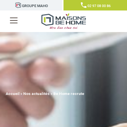
GROUPE MAHO
02 97 08 00 86
Accueil
»
Nos actualités
»
Be Home recrute