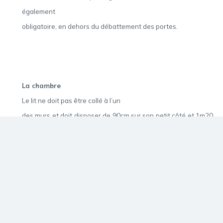
également
obligatoire, en dehors du débattement des portes.
La chambre
Le lit ne doit pas être collé à l’un
des murs et doit disposer de 90cm sur son petit côté et 1m20
sur les grands
côtés. La chambre doit également disposer d’un espace libre
d’1m50 de diamètre,
en dehors du débattement des portes.