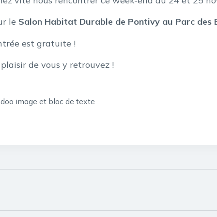
nez vite nous rencontrer ce week-end du 24 et 25 n
ur le
Salon Habitat Durable de Pontivy au Parc des 
ntrée est gratuite !
plaisir de vous y retrouvez !