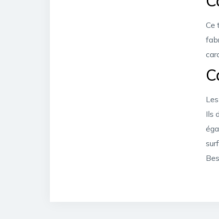
C
Ce 
fab
car
C
Les
Ils
éga
sur
Bes