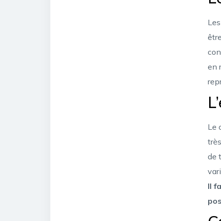
Les
êtr
con
en 
rep
L’
Le 
trè
de 
var
Il 
po