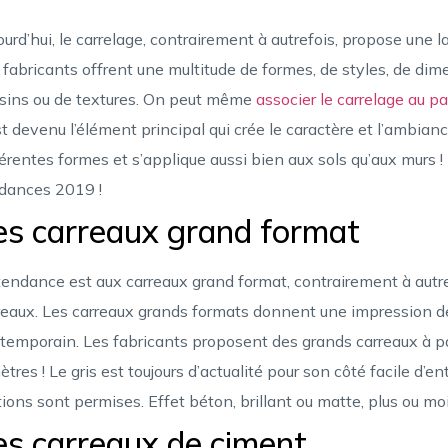
ourd’hui, le carrelage, contrairement à autrefois, propose une 
 fabricants offrent une multitude de formes, de styles, de dim
sins ou de textures. On peut même
associer le carrelage au p
est devenu l’élément principal qui crée le caractère et l’ambianc
férentes formes et s’applique aussi bien aux sols qu’aux murs
dances 2019 !
es carreaux grand format
tendance est aux carreaux grand format, contrairement à autref
reaux. Les carreaux grands formats donnent une impression de
temporain. Les fabricants proposent des grands carreaux à pa
ètres ! Le gris est toujours d’actualité pour son côté facile d’
itions sont permises. Effet béton, brillant ou matte, plus ou m
es carreaux de ciment