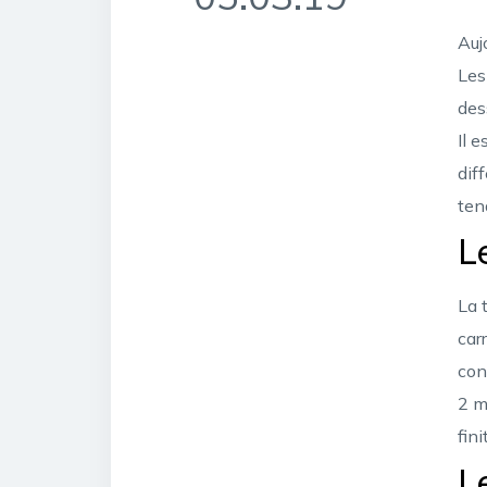
Auj
Les
des
Il 
dif
ten
L
La 
car
con
2 m
fin
L