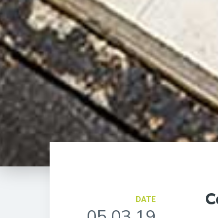
C
DATE
05.03.19